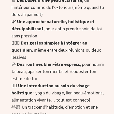
🌸
Les bases d’une peau éclatante
, de
l’intérieur comme de l’extérieur (même quand tu
dors 5h par nuit)
🌿
Une approche naturelle, holistique et
déculpabilisant
, pour enfin prendre soin de toi
sans pression
💁🏻‍♀️
Des gestes simples à intégrer au
quotidien
, même entre deux réunions ou deux
lessives
🌞
Des routines bien-être express
, pour nourrir
ta peau, apaiser ton mental et rebooster ton
estime de toi
🧘‍♀️
Une introduction au soin du visage
holistique
: yoga du visage, lien peau-émotions,
alimentation vivante… tout est connecté
🫶🏻 Un tracker d'habitude, d'émotion et une